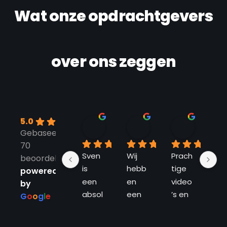
Wat onze opdrachtgevers
over ons zeggen
5.0
Edgar Van Schaik
Nick
Jenny 
Gebaseerd op
11 maanden geleden
11 maanden geleden
12 maand
70
Sven 
Wij 
Prach
Erg 
beoordelingen
is 
hebb
tige 
fijn
powered
een 
en 
video
part
by
absol
een 
’s en 
om
G
o
o
g
l
e
ute 
fpv 
foto’
me
kenn
dron
s! 
sa