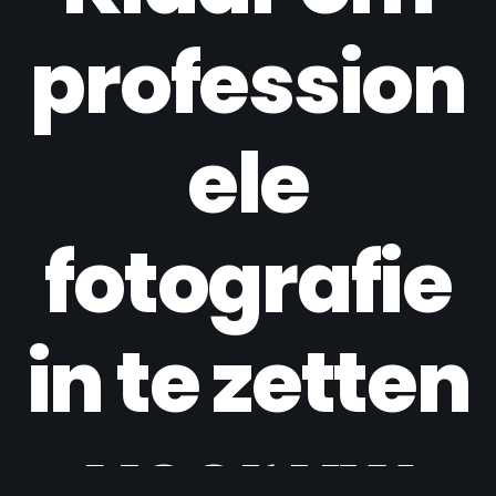
Prop
profession
ertie
s bv
ele
fotografie
in te zetten
voor uw