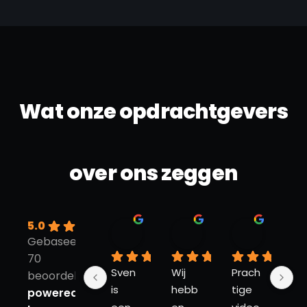
Wat onze opdrachtgevers
over ons zeggen
5.0
Edgar Van Schaik
Nick
Jenny 
Gebaseerd op
11 maanden geleden
11 maanden geleden
12 maand
70
Sven 
Wij 
Prach
Erg 
beoordelingen
is 
hebb
tige 
fijn
powered